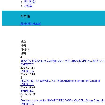
공지사항
자료실
자료실
공지사항
자료실
번호
제목
작성자
날짜
4
SIMATIC IPC Online Configurator - 제품 Spec, MLFB No. 확인 사
EVERTEC
2025.07.18
EVERTEC
2025.07.18
3
PLC SIEMENS SIMATIC S7-1500 Advance Controllers Catalog
EVERTEC
2025.06.20
EVERTEC
2025.06.20
2
Product overview for SIMATIC ET 200SP (I/O, CPU, Open Controlle
EVERTEC