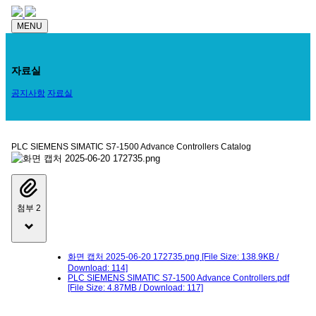
MENU
자료실
공지사항
자료실
PLC SIEMENS SIMATIC S7-1500 Advance Controllers Catalog
첨부 2
화면 캡처 2025-06-20 172735.png
[File Size: 138.9KB /
Download: 114]
PLC SIEMENS SIMATIC S7-1500 Advance Controllers.pdf
[File Size: 4.87MB / Download: 117]